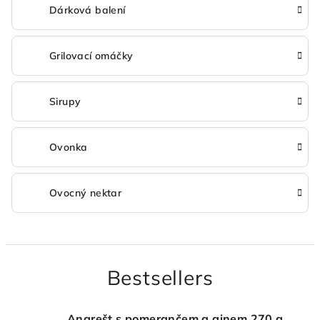
Dárková balení
Grilovací omáčky
Sirupy
Ovonka
Ovocný nektar
Bestsellers
Angrešt s pomerančem a ginem 270 g