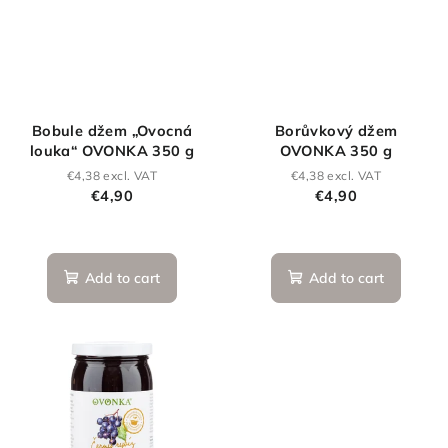
o
d
u
c
t
Bobule džem „Ovocná
Borůvkový džem
s
louka“ OVONKA 350 g
OVONKA 350 g
€4,38 excl. VAT
€4,38 excl. VAT
€4,90
€4,90
Add to cart
Add to cart