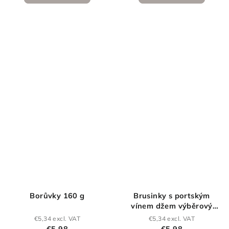
Borůvky 160 g
Brusinky s portským
vínem džem výběrový
(extra) 160g
€5,34 excl. VAT
€5,34 excl. VAT
€5,98
€5,98