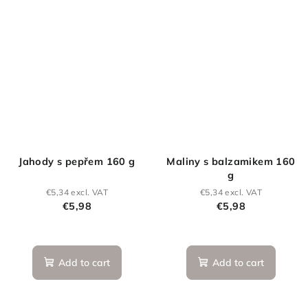
Jahody s pepřem 160 g
Maliny s balzamikem 160
g
€5,34 excl. VAT
€5,34 excl. VAT
€5,98
€5,98
The
average
product
Add to cart
Add to cart
rating
is
5,0