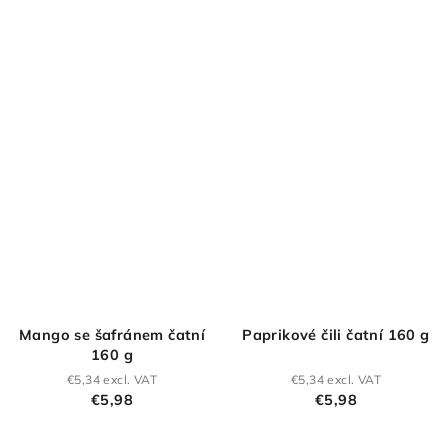
out
of
5
stars.
Mango se šafránem čatní
Paprikové čili čatní 160 g
160 g
€5,34 excl. VAT
€5,34 excl. VAT
€5,98
€5,98