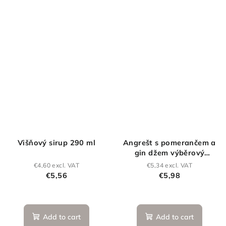
Višňový sirup 290 ml
Angrešt s pomerančem a
gin džem výběrový
(extra) 160 g
€4,60 excl. VAT
€5,34 excl. VAT
€5,56
€5,98
Add to cart
Add to cart