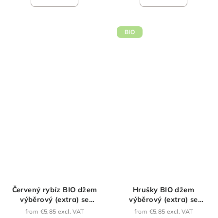
BIO
Červený rybíz BIO džem
Hrušky BIO džem
výběrový (extra) se
výběrový (extra) se
sníženým obsahem cukru
sníženým obsahem cukru
from €5,85 excl. VAT
from €5,85 excl. VAT