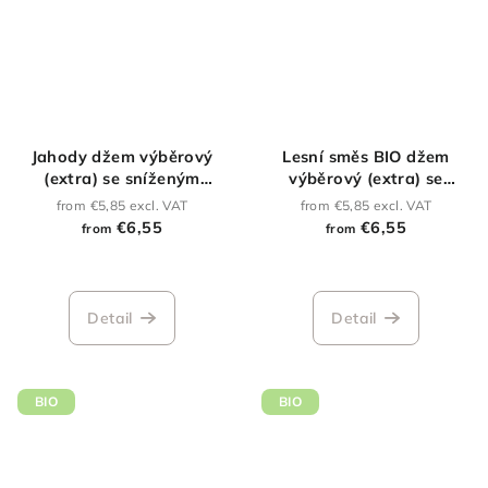
Jahody džem výběrový
Lesní směs BIO džem
(extra) se sníženým
výběrový (extra) se
obsahem cukru
sníženým obsahem cukru
from €5,85 excl. VAT
from €5,85 excl. VAT
€6,55
€6,55
from
from
Detail
Detail
BIO
BIO