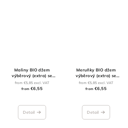
Maliny BIO džem
Meruňky BIO džem
výběrový (extra) se
výběrový (extra) se
sníženým obsahem cukru
sníženým obsahem cukru
from €5,85 excl. VAT
from €5,85 excl. VAT
€6,55
€6,55
from
from
The
average
product
Detail
Detail
rating
is
5,0