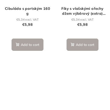
Cibuláda s portským 160
Fíky s vlašskými ořechy
g
džem výběrový (extra)
160g
€5,34 excl. VAT
€5,34 excl. VAT
€5,98
€5,98
Add to cart
Add to cart