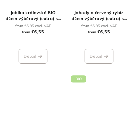
Jablka královská BIO
Jahody a červený rybíz
džem výběrový (extra) se
džem výběrový (extra) se
sníženým obsahem cukru
sníženým obsahem cukru
from €5,85 excl. VAT
from €5,85 excl. VAT
€6,55
€6,55
from
from
Detail
Detail
BIO