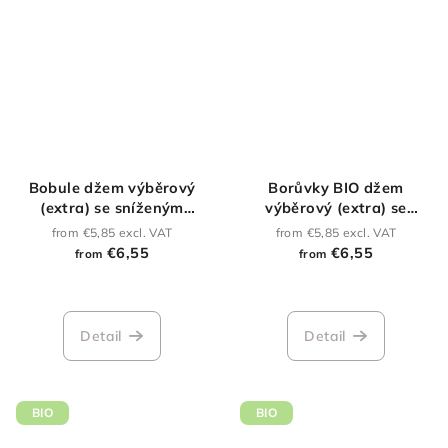
Bobule džem výběrový
Borůvky BIO džem
(extra) se sníženým
výběrový (extra) se
obsahem cukru
sníženým obsahem cukru
from €5,85 excl. VAT
from €5,85 excl. VAT
€6,55
€6,55
from
from
The
average
product
Detail
Detail
rating
is
5,0
out
BIO
BIO
of