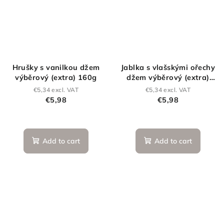
Hrušky s vanilkou džem
Jablka s vlašskými ořechy
výběrový (extra) 160g
džem výběrový (extra)
160 g
€5,34 excl. VAT
€5,34 excl. VAT
€5,98
€5,98
Add to cart
Add to cart