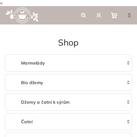
<
Skip
to
content
Shoppi
Search
Login
Shop
cart
Marmelády
Bio džemy
Džemy a čatní k sýrům
Čatní