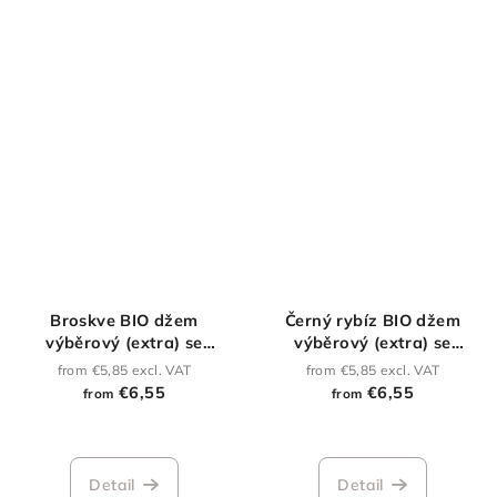
5
stars.
Broskve BIO džem
Černý rybíz BIO džem
výběrový (extra) se
výběrový (extra) se
sníženým obsahem cukru
sníženým obsahem cukru
from €5,85 excl. VAT
from €5,85 excl. VAT
€6,55
€6,55
from
from
Detail
Detail