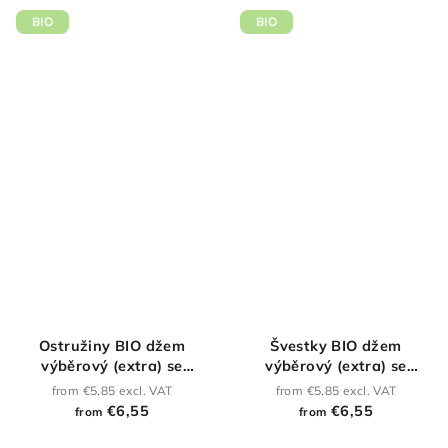
out
BIO
BIO
of
5
stars.
Ostružiny BIO džem
Švestky BIO džem
výběrový (extra) se
výběrový (extra) se
sníženým obsahem cukru
sníženým obsahem cukru
from €5,85 excl. VAT
from €5,85 excl. VAT
€6,55
€6,55
from
from