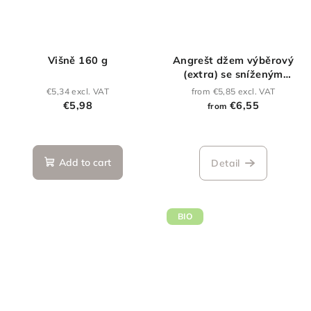
Višně 160 g
Angrešt džem výběrový
(extra) se sníženým
obsahem cukru
€5,34 excl. VAT
from €5,85 excl. VAT
€5,98
€6,55
from
Add to cart
Detail
BIO