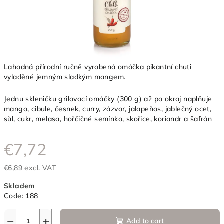
Lahodná přírodní ručně vyrobená omáčka pikantní chuti
vyladěné jemným sladkým mangem.
Jednu skleničku grilovací omáčky (300 g) až po okraj naplňuje
mango, cibule, česnek, curry, zázvor, jalapeňos, jablečný ocet,
sůl, cukr, melasa, hořčičné semínko, skořice, koriandr a šafrán
€7,72
€6,89 excl. VAT
Measure
Skladem
price:
Code:
188
−
+
Add to cart