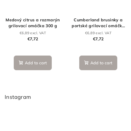
Medový citrus a rozmarýn
Cumberland brusinky a
grilovací omáčka 300 g
portské grilovací omáčka
300 g
€6,89 excl. VAT
€6,89 excl. VAT
€7,72
€7,72
Add to cart
Add to cart
F
o
o
Instagram
t
e
r