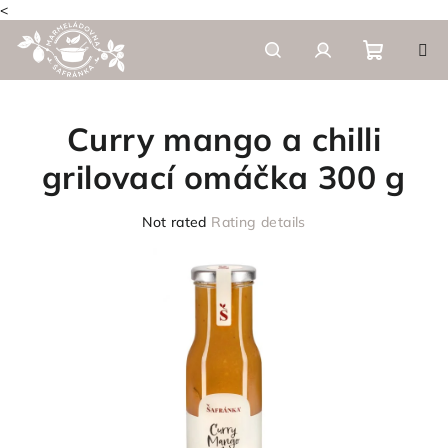
<
Skip
to
content
Shoppi
Search
Login
Curry mango a chilli
cart
grilovací omáčka 300 g
The
Not rated
Rating details
average
product
rating
is
0,0
out
of
5
stars.