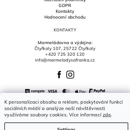
GDPR
Kontakty
Hodnocení obchodu
KONTAKTY
Marmeládovna a výdejna:
Čtyřkoly 107, 25722 Čtyřkoly
+420 725 320 120
info@marmeladysafranka.cz
K personalizaci obsahu a reklam, poskytování funkcí
sociálních médií a analýze naší návštěvnosti
Copyright 2026
Šafránka boutique
. All rights reserved.
Edit
cookie settings
využíváme soubory cookies. Více informací
zde
.
Created by Shoptet
Settings