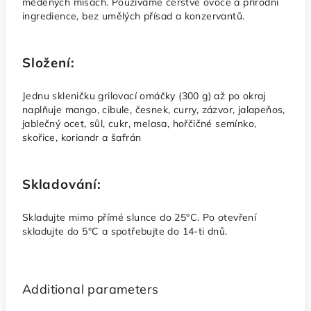
měděných mísách. Používáme čerstvé ovoce a přírodní
ingredience, bez umělých přísad a konzervantů.
Složení:
Jednu skleničku grilovací omáčky (300 g) až po okraj
naplňuje mango, cibule, česnek, curry, zázvor, jalapeňos,
jablečný ocet, sůl, cukr, melasa, hořčičné semínko,
skořice, koriandr a šafrán
Skladování:
Skladujte mimo přímé slunce do 25°C. Po otevření
skladujte do 5°C a spotřebujte do 14-ti dnů.
Additional parameters