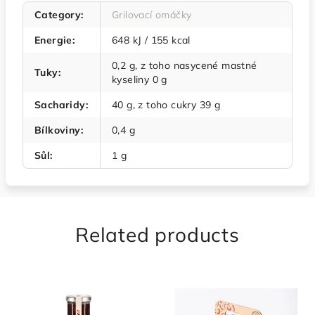
Category
:
Grilovací omáčky
Energie
:
648 kJ / 155 kcal
0,2 g, z toho nasycené mastné
Tuky
:
kyseliny 0 g
Sacharidy
:
40 g, z toho cukry 39 g
Bílkoviny
:
0,4 g
Sůl
:
1 g
Related products