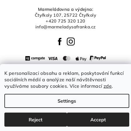
Marmeládovna a výdejna:
Čtyřkoly 107, 25722 Čtyřkoly
+420 725 320 120
info@marmeladysafranka.cz
K personalizaci obsahu a reklam, poskytování funkcí
Copyright 2026
Šafránka boutique
. All rights reserved.
Edit
sociálních médií a analýze naší návštěvnosti
cookie settings
využíváme soubory cookies. Více informací
zde
.
Created by Shoptet
Settings
Reject
Accept