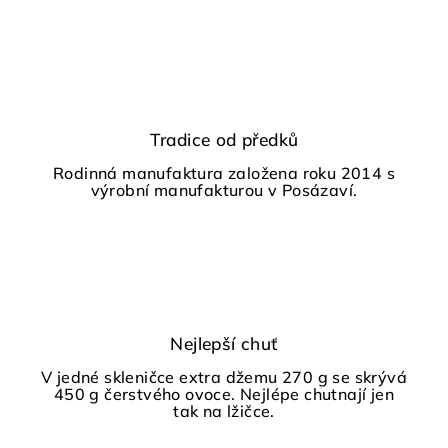
Tradice od předků
Rodinná manufaktura založena roku 2014 s
výrobní manufakturou v Posázaví.
Nejlepší chuť
V jedné skleničce extra džemu 270 g se skrývá
450 g čerstvého ovoce. Nejlépe chutnají jen
tak na lžičce.