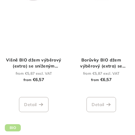
Višně BIO džem výběrový
Borůvky BIO džem
(extra) se sníženým
výběrový (extra) se
obsahem cukru
sníženým obsahem cukru
from €5,87 excl. VAT
from €5,87 excl. VAT
€6,57
€6,57
from
from
The
average
product
Detail
Detail
rating
is
5,0
out
BIO
of