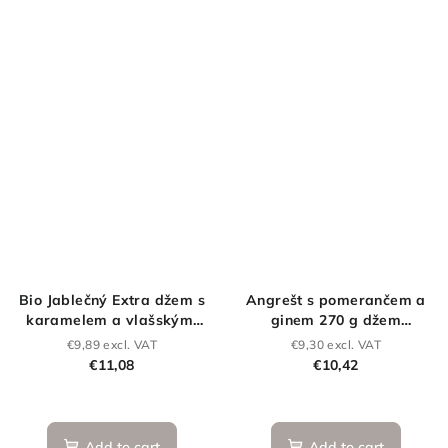
5
stars.
Bio Jablečný Extra džem s
Angrešt s pomerančem a
karamelem a vlašskými
ginem 270 g džem
ořechy 270 g
výběrový (extra) se
€9,89 excl. VAT
€9,30 excl. VAT
sníženým obsahem cukru
€11,08
€10,42
Add to cart
Add to cart