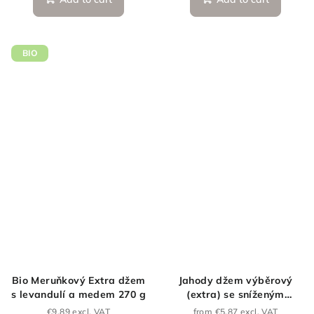
BIO
Bio Meruňkový Extra džem
Jahody džem výběrový
s levandulí a medem 270 g
(extra) se sníženým
obsahem cukru
€9,89 excl. VAT
from €5,87 excl. VAT