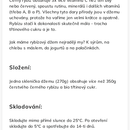
Černý rybíz obsahuje 3x více vitamínu C než ten bílý
nebo červený, spoustu rutinu, minerálů i dalších vitamínů
(třeba A, B a P). Všechny tyto dary přírody jsou v džemu
uchovány, protože ho vaříme jen velmi krátce a opatrně.
Rybízu stačí k dokonalosti skutečně málo - trocha
třtinového cukru a je to.
Jak máme rybízový džem nejraději my? K sýrům, na
chlebu s máslem, do jogurtů a na palačinkách.
Složení:
Jedna sklenička džemu (270g) obsahuje více než 350g
čerstvého černého rybízu a bio třtinový cukr.
Skladování:
Skladujte mimo přímé slunce do 25°C. Po otevření
skladujte do 5°C a spotřebujte do 14-ti dnů.