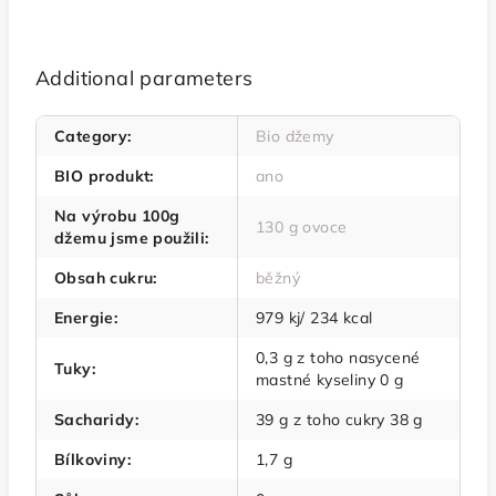
Additional parameters
Category
:
Bio džemy
BIO produkt
:
ano
Na výrobu 100g
130 g ovoce
džemu jsme použili
:
Obsah cukru
:
běžný
Energie
:
979 kj/ 234 kcal
0,3 g z toho nasycené
Tuky
:
mastné kyseliny 0 g
Sacharidy
:
39 g z toho cukry 38 g
Bílkoviny
:
1,7 g