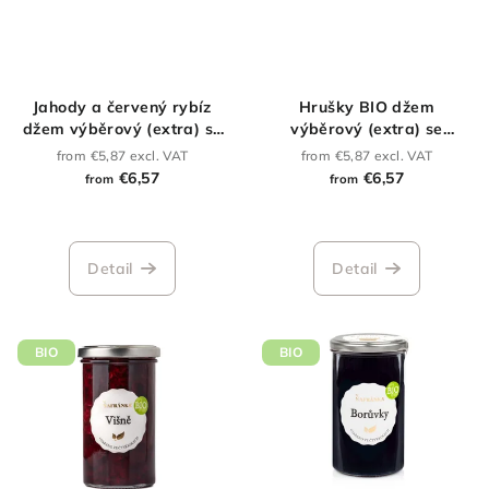
Jahody a červený rybíz
Hrušky BIO džem
džem výběrový (extra) se
výběrový (extra) se
sníženým obsahem cukru
sníženým obsahem cukru
from €5,87 excl. VAT
from €5,87 excl. VAT
€6,57
€6,57
from
from
Detail
Detail
BIO
BIO