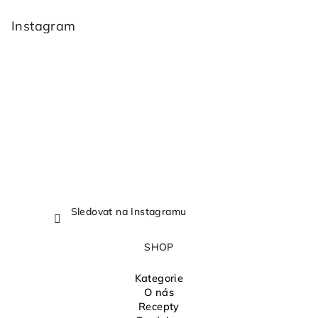
á
p
Instagram
a
t
í
Sledovat na Instagramu
SHOP
Kategorie
O nás
Recepty