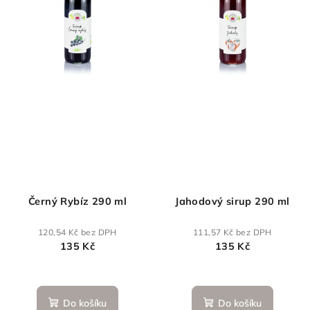
p
u
i
k
s
t
p
ů
r
o
d
u
k
t
ů
Černý Rybíz 290 ml
Jahodový sirup 290 ml
120,54 Kč bez DPH
111,57 Kč bez DPH
135 Kč
135 Kč
Do košíku
Do košíku