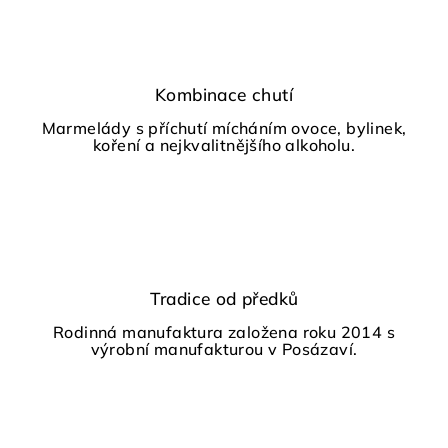
d
a
c
í
Kombinace chutí
p
Marmelády s příchutí mícháním ovoce, bylinek,
r
koření a nejkvalitnějšího alkoholu.
v
k
y
v
ý
p
i
Tradice od předků
s
Rodinná manufaktura založena roku 2014 s
u
výrobní manufakturou v Posázaví.