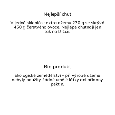
Nejlepší chuť
V jedné skleničce extra džemu 270 g se skrývá
450 g čerstvého ovoce. Nejlépe chutnají jen
tak na lžičce.
Bio produkt
Ekologické zemědělství - při výrobě džemu
nebyly použity žádné umělé látky ani přidaný
pektin.
Z