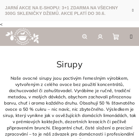
<
Přejít
na
obsah
Nákupn
Hledat
Přihlášení
Sirupy
košík
Naše ovocné sirupy jsou poctivým řemeslným výrobkem,
vytvořeným z celého ovoce bez použití koncentrátů,
dochucovadel či zahušťovadel. Vyrábíme je ručně, tradiční
metodou, v malých dávkách, abychom zachovali přirozenou
barvu, chuť i aroma každého druhu. Obsahují 50 % šťavnatého
ovoce a 50 % cukru – nic navíc, nic zbytečného. Výsledkem je
sirup, který vynikne jak v osvěžujících domácích limonádách, tak
v prémiových koktejlech, dezertních kreacích či pečlivě
připraveném brunchi. Elegantní chuť, čisté složení a precizní
zpracování – to je náš závazek pro domácnosti i profesionální