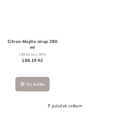
Citron Mojito sirup 290
ml
139 Kč bez DPH
168,19 Kč
Průměrné
hodnocení
produktu
Do košíku
je
5,0
z
5
7
položek celkem
O
hvězdiček.
v
l
á