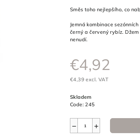
product
Směs toho nejlepšího, co nabí
rating
is
Jemná kombinace sezónních pl
0,0
černý a červený rybíz. Džem 
out
nenudí.
of
5
€4,92
stars.
€4,39 excl. VAT
Measure
price:
Skladem
Code:
245
−
+