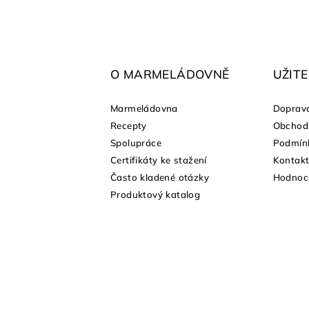
F
o
o
O MARMELÁDOVNĚ
UŽIT
t
Marmeládovna
Doprava
e
Recepty
Obchod
shopu
Spolupráce
Podmínk
r
Certifikáty ke stažení
Kontak
Často kladené otázky
Hodnoc
Produktový katalog