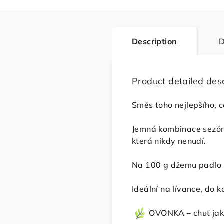
Description
D
Product detailed desc
Směs toho nejlepšího, c
Jemná kombinace sezónní
která nikdy nenudí.
Na 100 g džemu padlo 5
Ideální na lívance, do 
OVONKA – chuť jako