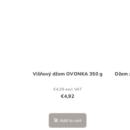
Višňový džem OVONKA 350 g
Džem 
€4,39 excl. VAT
€4,92
Add to cart