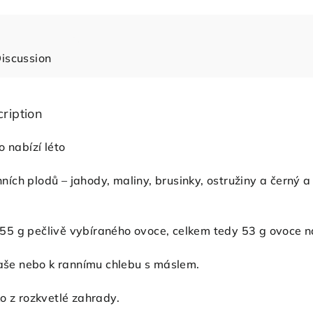
iscussion
ription
o nabízí léto
ch plodů – jahody, maliny, brusinky, ostružiny a černý a
5 g pečlivě vybíraného ovoce, celkem tedy 53 g ovoce 
kaše nebo k rannímu chlebu s máslem.
 z rozkvetlé zahrady.