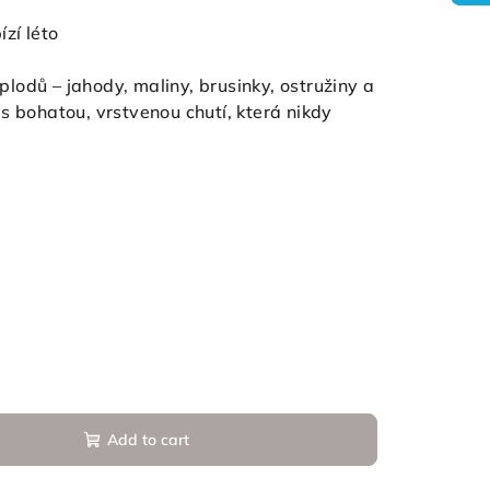
zí léto
odů – jahody, maliny, brusinky, ostružiny a
s bohatou, vrstvenou chutí, která nikdy
Add to cart