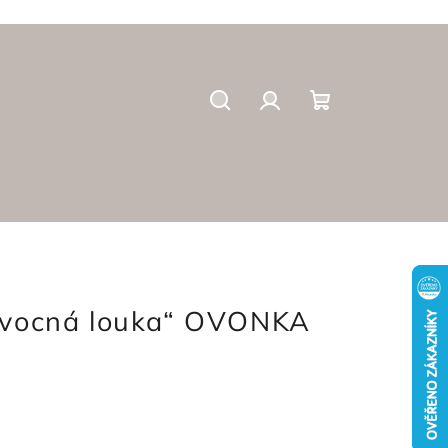
Search
Login
Shopping
cart
Ovocná louka“ OVONKA