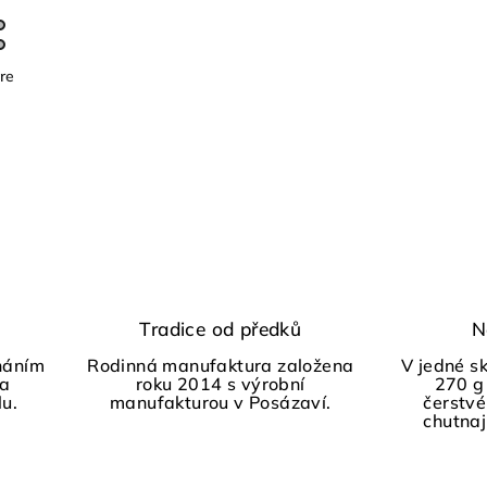
re
Tradice od předků
N
háním
Rodinná manufaktura založena
V jedné s
 a
roku 2014 s výrobní
270 g
lu.
manufakturou v Posázaví.
čerstvé
chutnají