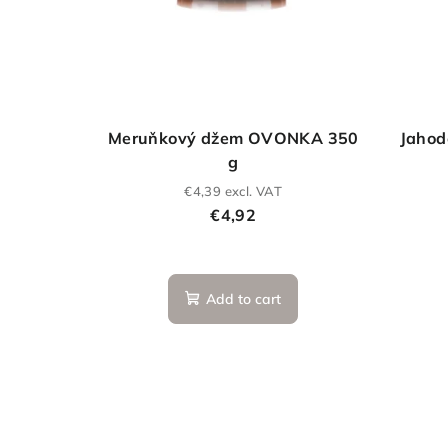
Meruňkový džem OVONKA 350
Jaho
g
€4,39 excl. VAT
€4,92
Add to cart