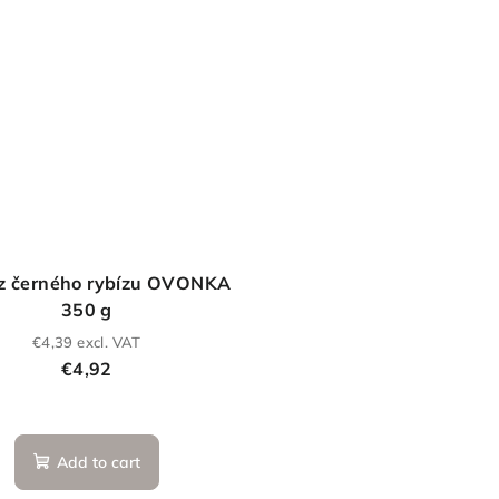
z černého rybízu OVONKA
350 g
€4,39 excl. VAT
€4,92
Add to cart