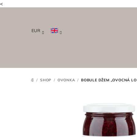
<
Skip
to
content
EUR
/
SHOP
/
OVONKA
/
BOBULE DŽEM „OVOCNÁ LO
HOME