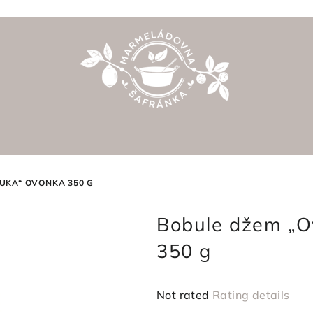
UKA“ OVONKA 350 G
Bobule džem „
350 g
The
Not rated
Rating details
average