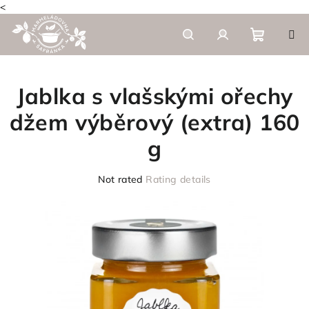
<
Skip
to
content
Shoppi
Search
Login
Jablka s vlašskými ořechy
cart
džem výběrový (extra) 160
g
The
Not rated
Rating details
average
product
rating
is
0,0
out
of
5
stars.