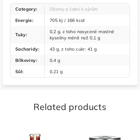
Category
:
Džemy a čatní k sýrům
Energie
:
705 kJ / 166 kcal
0,2 g, z toho nasycené mastné
Tuky
:
kyseliny méně než 0,1 g
Sacharidy
:
43 g, z toho cukr: 41 g
Bílkoviny
:
0,4 g
Sůl
:
0,21 g
Related products