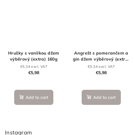
Hrušky s vanilkou džem
Angrešt s pomerančem a
výběrový (extra) 160g
gin džem výběrový (extra)
160 g
€5,34 excl. VAT
€5,34 excl. VAT
€5,98
€5,98
Add to cart
Add to cart
F
o
o
Instagram