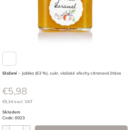
Složení
– Jablka (63 %), cukr, vlašské ořechy citronová štáva
€5,98
€5,34 excl. VAT
Measure
Skladem
price:
Code:
0023