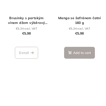
Brusinky s portským
Mango se šafránem čatní
vínem džem výběrový
160 g
(extra) 160g
€5,34 excl. VAT
€5,34 excl. VAT
€5,98
€5,98
Detail
Add to cart