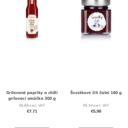
Grilované papriky a chilli
Švestkové čili čatní 160 g
grilovací omáčka 300 g
€6,88 excl. VAT
€5,34 excl. VAT
€7,71
€5,98