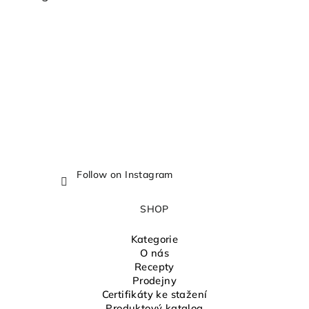
t
e
r
Follow on Instagram
SHOP
Kategorie
O nás
Recepty
Prodejny
Certifikáty ke stažení
Produktový katalog