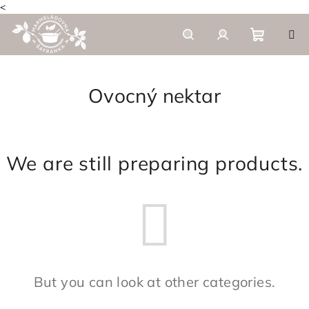
<
Skip
to
content
Shoppi
Search
Login
Ovocný nektar
cart
We are still preparing products.
But you can look at other categories.