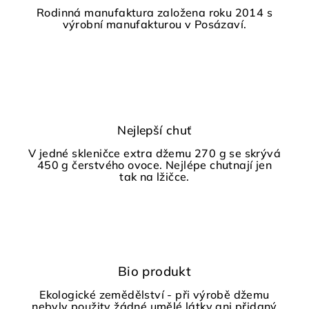
Rodinná manufaktura založena roku 2014 s
výrobní manufakturou v Posázaví.
Nejlepší chuť
V jedné skleničce extra džemu 270 g se skrývá
450 g čerstvého ovoce. Nejlépe chutnají jen
tak na lžičce.
Bio produkt
Ekologické zemědělství - při výrobě džemu
nebyly použity žádné umělé látky ani přidaný