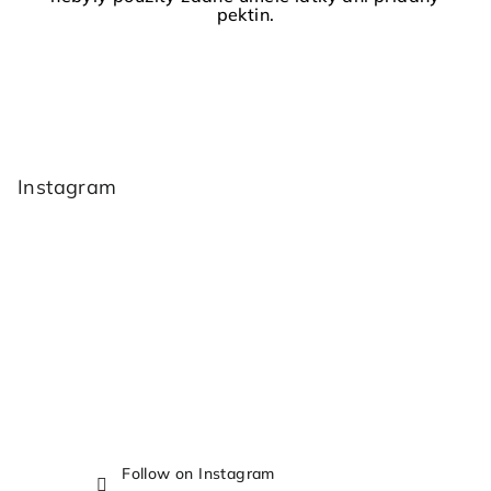
pektin.
F
o
o
Instagram
t
e
r
Follow on Instagram