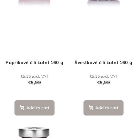
f
g
p
r
o
d
u
c
t
Paprikové čili čatní 160 g
Švestkové čili čatní 160 g
s
€5,35 excl. VAT
€5,35 excl. VAT
€5,99
€5,99
Add to cart
Add to cart