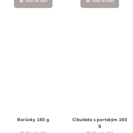
Add to cart
Add to cart
Borůvky 160 g
Cibuláda s portským 160
g
€5,35 excl. VAT
€5,35 excl. VAT