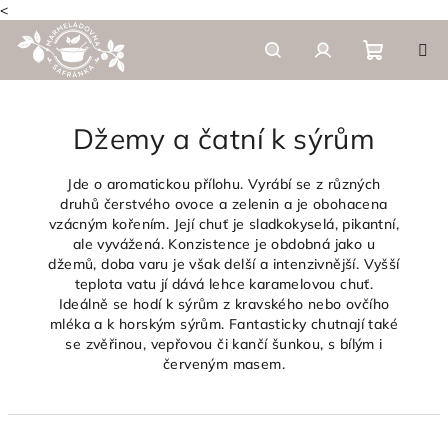
<
Skip
to
content
Shoppi
Search
Login
Džemy a čatní k sýrům
cart
Jde o aromatickou přílohu. Vyrábí se z různých
druhů čerstvého ovoce a zelenin a je obohacena
vzácným kořením. Její chuť je sladkokyselá, pikantní,
ale vyvážená. Konzistence je obdobná jako u
džemů, doba varu je však delší a intenzivnější. Vyšší
teplota vatu jí dává lehce karamelovou chuť.
Ideálně se hodí k sýrům z kravského nebo ovčího
mléka a k horským sýrům. Fantasticky chutnají také
se zvěřinou, vepřovou či kančí šunkou, s bílým i
červeným masem.