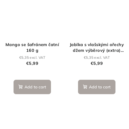
Mango se šafránem čatní
Jablka s vlašskými ořechy
160 g
džem výběrový (extra)
160 g
€5,35 excl. VAT
€5,35 excl. VAT
€5,99
€5,99
Add to cart
Add to cart