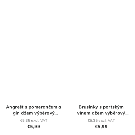
Angrešt s pomerančem a
Brusinky s portským
gin džem výběrový
vínem džem výběrový
(extra) 160 g
(extra) 160g
€5,35 excl. VAT
€5,35 excl. VAT
€5,99
€5,99