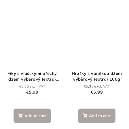
Fíky s vlašskými ořechy
Hrušky s vanilkou džem
džem výběrový (extra)
výběrový (extra) 160g
160g
€5,35 excl. VAT
€5,35 excl. VAT
€5,99
€5,99
Add to cart
Add to cart