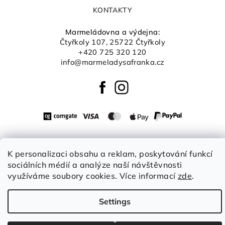
KONTAKTY
Marmeládovna a výdejna:
Čtyřkoly 107, 25722 Čtyřkoly
+420 725 320 120
info@marmeladysafranka.cz
Copyright 2026
Šafránka boutique
. All rights reserved.
Edit
K personalizaci obsahu a reklam, poskytování funkcí
cookie settings
sociálních médií a analýze naší návštěvnosti
Created by Shoptet
využíváme soubory cookies. Více informací
zde
.
Settings