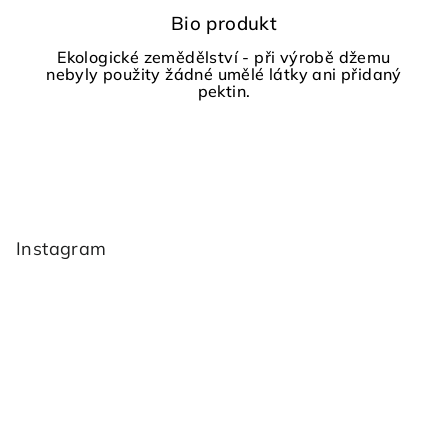
Bio produkt
Ekologické zemědělství - při výrobě džemu
nebyly použity žádné umělé látky ani přidaný
pektin.
F
o
o
Instagram
t
e
r