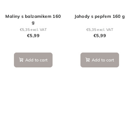
Maliny s balzamikem 160
Jahody s pepřem 160 g
g
€5,35 excl. VAT
€5,35 excl. VAT
€5,99
€5,99
The
average
product
Add to cart
Add to cart
rating
is
5,0
out
of
5
stars.