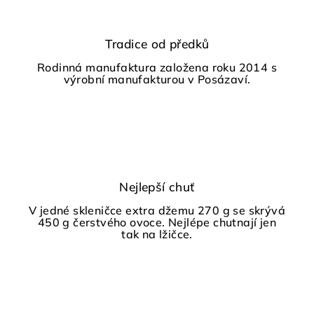
s
Tradice od předků
Rodinná manufaktura založena roku 2014 s
výrobní manufakturou v Posázaví.
Nejlepší chuť
V jedné skleničce extra džemu 270 g se skrývá
450 g čerstvého ovoce. Nejlépe chutnají jen
tak na lžičce.