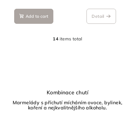
Add to cart
Detail
14
items total
L
i
s
t
i
n
g
c
Kombinace chutí
o
Marmelády s příchutí mícháním ovoce, bylinek,
n
koření a nejkvalitnějšího alkoholu.
t
r
o
l