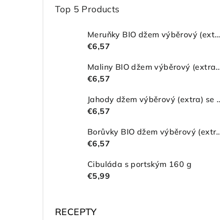
Top 5 Products
Meruňky BIO džem výběrový (extra) se sníženým obsahem cukru
€6,57
Maliny BIO džem výběrový (extra) se sníženým 
€6,57
Jahody džem výběrový (extra) se sní
€6,57
Borůvky BIO džem výběrový (extra) se sní
€6,57
Cibuláda s portským 160 g
€5,99
RECEPTY