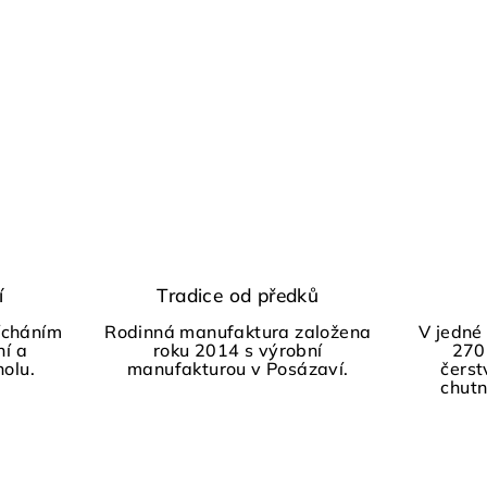
í
Tradice od předků
ícháním
Rodinná manufaktura založena
V jedné
ní a
roku 2014 s výrobní
270
holu.
manufakturou v Posázaví.
čerst
chutn