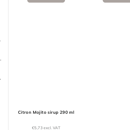
obsahem cukru
ženým obsahem cukru
ženým obsahem cukru
Citron Mojito sirup 290 ml
€5,73 excl. VAT