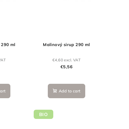
 290 ml
Malinový sirup 290 ml
 VAT
€4,60 excl. VAT
€5,56
art
Add to cart
BIO