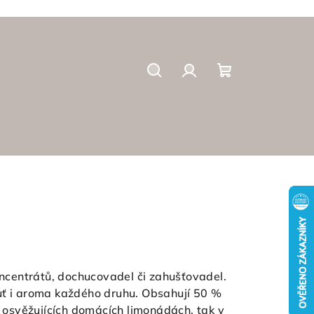
Search
Login
Shopping
cart
ncentrátů, dochucovadel či zahušťovadel.
uť i aroma každého druhu. Obsahují 50 %
v osvěžujících domácích limonádách, tak v