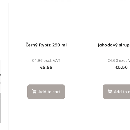
o
f
r
p
t
r
i
o
Černý Rybíz 290 ml
Jahodový sirup
n
d
g
u
€4,96 excl. VAT
€4,60 excl.
€5,56
€5,56
c
7
t
Add to cart
Add to c
s