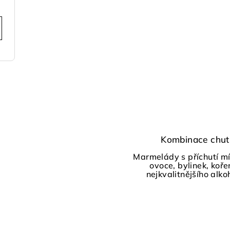
t
r
o
l
s
Kombinace chut
Marmelády s příchutí m
ovoce, bylinek, koře
nejkvalitnějšího alko