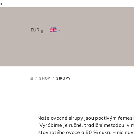
<
Skip
to
content
EUR
/
SHOP
/
SIRUPY
HOME
Naše ovocné sirupy jsou poctivým řemesl
Vyrábíme je ručně, tradiční metodou, v
šťavnatého ovoce a 50 % cukru – nic naví