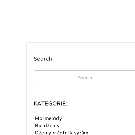
S
i
Search
d
Search
e
b
a
KATEGORIE:
r
Marmelády
Bio džemy
Džemy a čatní k sýrům