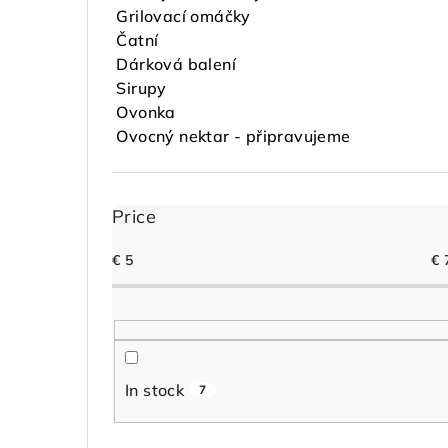
Grilovací omáčky
Čatní
Dárková balení
Sirupy
Ovonka
Ovocný nektar - připravujeme
Price
€
5
€
In stock
7