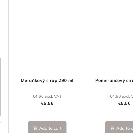
Meruňkový sirup 290 ml
Pomerančový sir
€4,60 excl. VAT
€4,60 excl.
€5,56
€5,56
Add to cart
Add to c