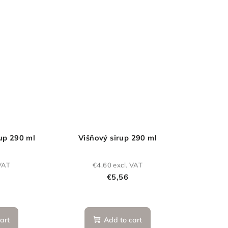
up 290 ml
Višňový sirup 290 ml
 VAT
€4,60 excl. VAT
€5,56
art
Add to cart