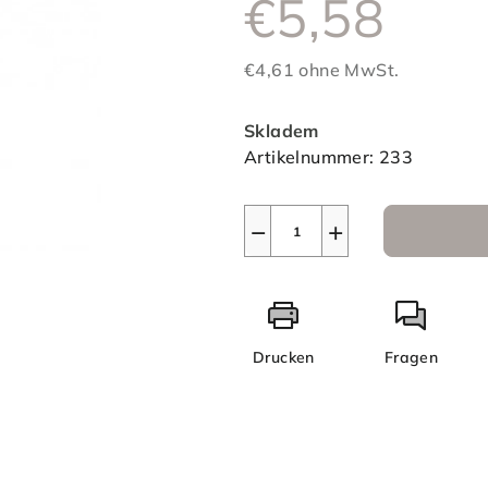
€5,58
ist
0,0
von
€4,61 ohne MwSt.
5
Verkaufspreis:
Sternen.
Skladem
Artikelnummer:
233
−
+
Drucken
Fragen