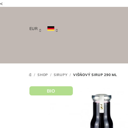
<
Zum
Inhalt
springen
EUR
/
SHOP
/
SIRUPY
/
VIŠŇOVÝ SIRUP 290 ML
STARTSEITE
BIO