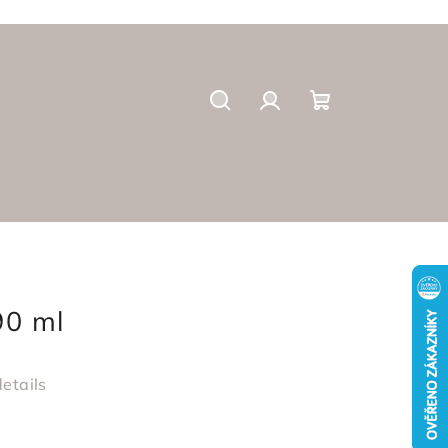
Suchen
Login
Warenkorb
90 ml
etails