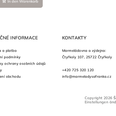
In den Warenkorb
EČNÉ INFORMACE
KONTAKTY
 a platba
Marmeládovna a výdejna
:
ní podmínky
Čtyřkoly 107, 25722 Čtyřkoly
y ochrany osobních údajů
ty
+420 725 320 120
ení obchodu
info@marmeladysafranka.cz
Copyright 2026
Š
Einstellungen än