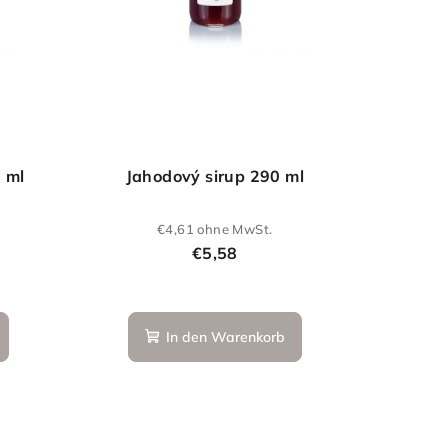
0 ml
Jahodový sirup 290 ml
€4,61 ohne MwSt.
€5,58
ittliche
In den Warenkorb
ewertung