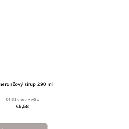
Sternen.
erančový sirup 290 ml
€4,61 ohne MwSt.
€5,58