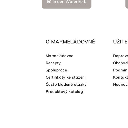
In den Warenkorb
F
u
ß
O MARMELÁDOVNĚ
UŽIT
z
Marmeládovna
Doprava
e
Recepty
Obchod
shopu
Spolupráce
Podmínk
i
Certifikáty ke stažení
Kontak
l
Často kladené otázky
Hodnoc
Produktový katalog
e