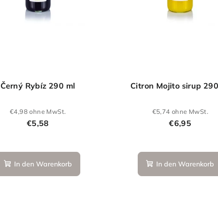
Černý Rybíz 290 ml
Citron Mojito sirup 29
€4,98 ohne MwSt.
€5,74 ohne MwSt.
€5,58
€6,95
Die
durchschn
In den Warenkorb
In den Warenkorb
Produktb
ist
5,0
von
5