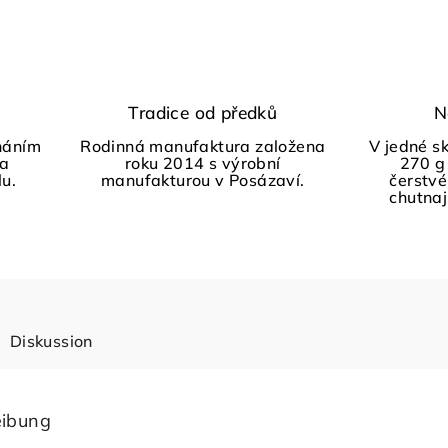
Tradice od předků
N
háním
Rodinná manufaktura založena
V jedné s
 a
roku 2014 s výrobní
270 g
lu.
manufakturou v Posázaví.
čerstvé
chutnají
Diskussion
eibung