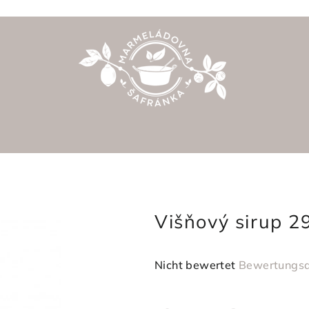
Višňový sirup 2
Die
Nicht bewertet
Bewertungsd
durchschnittliche
Produktbewertung