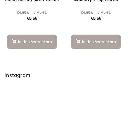
€4,60 ohne MwSt.
€4,60 ohne MwSt.
€5,56
€5,56
In den Warenkorb
In den Warenkorb
F
u
ß
Instagram
z
e
i
l
e