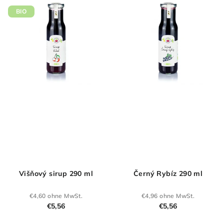
von
5
BIO
Sternen.
Višňový sirup 290 ml
Černý Rybíz 290 ml
€4,60 ohne MwSt.
€4,96 ohne MwSt.
€5,56
€5,56