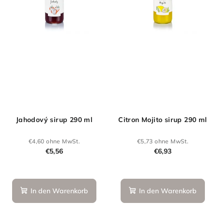
Jahodový sirup 290 ml
Citron Mojito sirup 290 ml
€4,60 ohne MwSt.
€5,73 ohne MwSt.
€5,56
€6,93
Die
durchschnittlich
Produktbewertu
In den Warenkorb
In den Warenkorb
ist
5,0