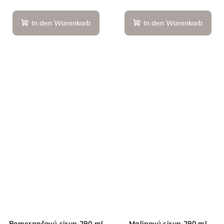
In den Warenkorb
In den Warenkorb
Pomerančový sirup 290 ml
Malinový sirup 290 ml