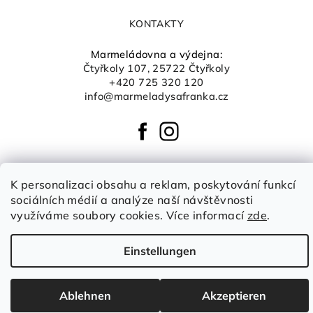
KONTAKTY
Marmeládovna a výdejna:
Čtyřkoly 107, 25722 Čtyřkoly
+420 725 320 120
info@marmeladysafranka.cz
K personalizaci obsahu a reklam, poskytování funkcí
sociálních médií a analýze naší návštěvnosti
Copyright 2026
Šafránka boutique
. Alle Rechte
využíváme soubory cookies. Více informací
zde
.
vorbehalten.
Cookie-Einstellungen ändern
Einstellungen
Erstellt von Shoptet
Ablehnen
Akzeptieren