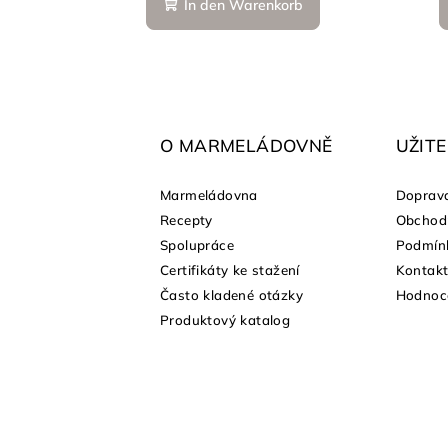
In den Warenkorb
F
u
ß
O MARMELÁDOVNĚ
UŽIT
z
Marmeládovna
Doprava
e
Recepty
Obchod
shopu
Spolupráce
Podmínk
i
Certifikáty ke stažení
Kontak
l
Často kladené otázky
Hodnoc
Produktový katalog
e