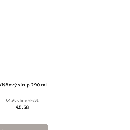
Sternen.
Višňový sirup 290 ml
€4,98 ohne MwSt.
€5,58