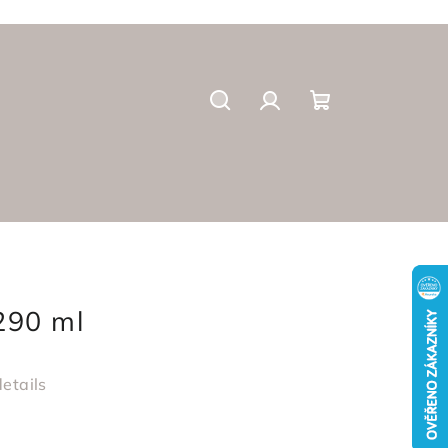
Suchen
Login
Warenkorb
290 ml
etails