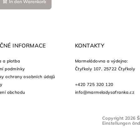
In den Warenkorb
EČNÉ INFORMACE
KONTAKTY
 a platba
Marmeládovna a výdejna
:
ní podmínky
Čtyřkoly 107, 25722 Čtyřkoly
y ochrany osobních údajů
ty
+420 725 320 120
ení obchodu
info@marmeladysafranka.cz
Copyright 2026
Š
Einstellungen än