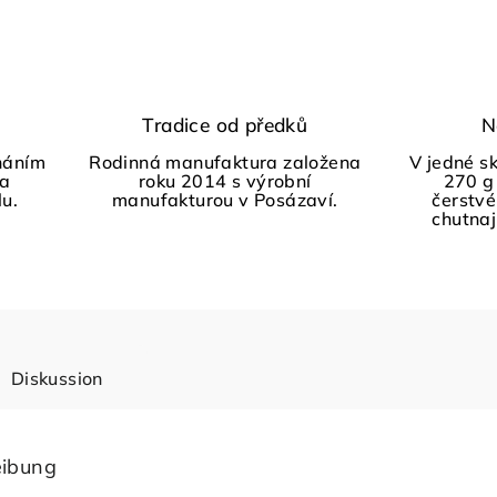
Tradice od předků
N
háním
Rodinná manufaktura založena
V jedné s
 a
roku 2014 s výrobní
270 g
lu.
manufakturou v Posázaví.
čerstvé
chutnají
Diskussion
eibung