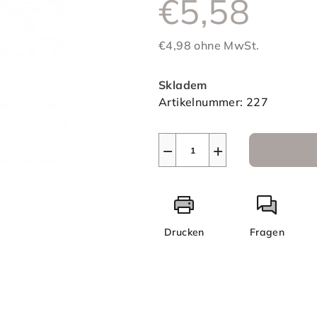
€5,58
ist
0,0
von
€4,98 ohne MwSt.
5
Verkaufspreis:
Sternen.
Skladem
Artikelnummer:
227
−
+
Drucken
Fragen