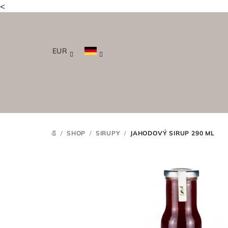
<
Zum
Inhalt
springen
EUR
/
SHOP
/
SIRUPY
/
JAHODOVÝ SIRUP 290 ML
STARTSEITE