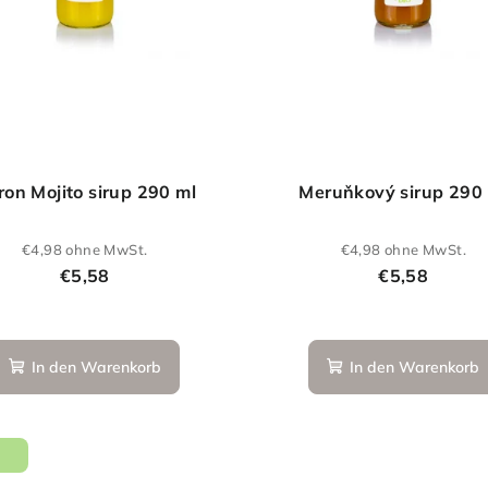
ron Mojito sirup 290 ml
Meruňkový sirup 290
€4,98 ohne MwSt.
€4,98 ohne MwSt.
€5,58
€5,58
Die
durchschnittliche
In den Warenkorb
In den Warenkorb
Produktbewertung
ist
5,0
von
O
5