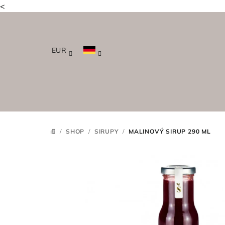
<
Zum
Inhalt
springen
EUR
/
SHOP
/
SIRUPY
/
MALINOVÝ SIRUP 290 ML
STARTSEITE