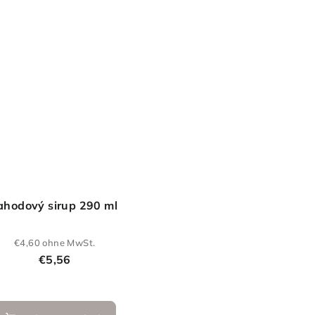
ahodový sirup 290 ml
€4,60 ohne MwSt.
€5,56