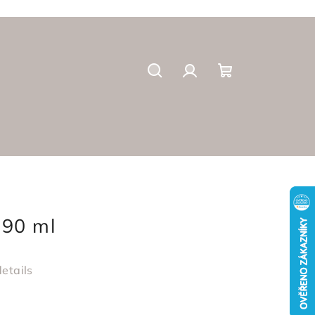
Suchen
Login
Warenkorb
290 ml
etails