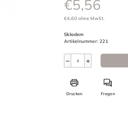
€5,56
ist
0,0
von
€4,60 ohne MwSt.
5
Verkaufspreis:
Sternen.
Skladem
Artikelnummer:
221
−
+
Drucken
Fragen