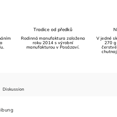
Tradice od předků
N
háním
Rodinná manufaktura založena
V jedné s
 a
roku 2014 s výrobní
270 g
lu.
manufakturou v Posázaví.
čerstvé
chutnají
Diskussion
eibung