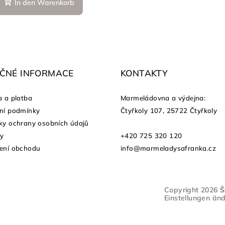
In den Warenkorb
EČNÉ INFORMACE
KONTAKTY
 a platba
Marmeládovna a výdejna
:
ní podmínky
Čtyřkoly 107, 25722 Čtyřkoly
y ochrany osobních údajů
ty
+420 725 320 120
ení obchodu
info@marmeladysafranka.cz
Copyright 2026
Š
Einstellungen än