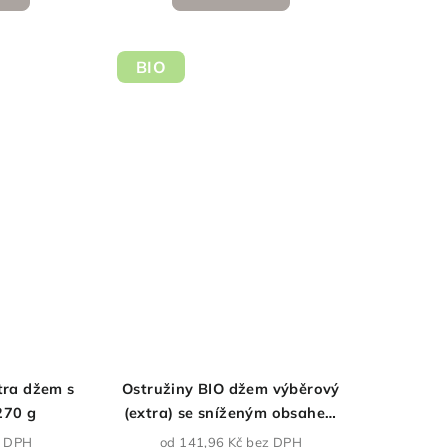
BIO
tra džem s
Ostružiny BIO džem výběrový
270 g
(extra) se sníženým obsahem
cukru
z DPH
od 141,96 Kč bez DPH