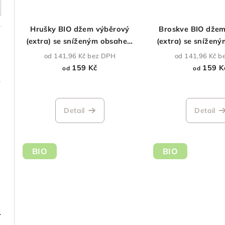
Hrušky BIO džem výběrový
Broskve BIO džem
(extra) se sníženým obsahem
(extra) se snížen
cukru
cukru
od 141,96 Kč bez DPH
od 141,96 Kč b
159 Kč
159 K
od
od
 270 g
Detail
Detail
BIO
BIO
ka 300 g