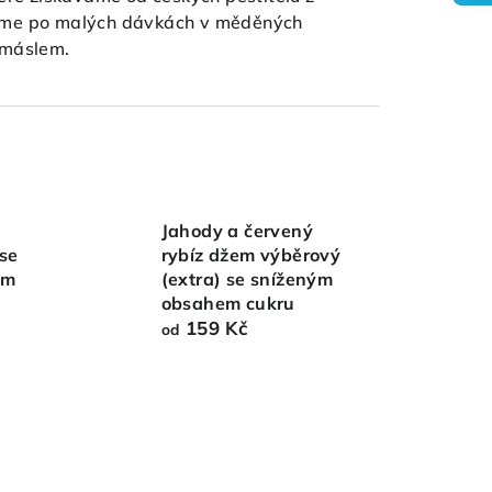
Vaříme po malých dávkách v měděných
s máslem.
Jahody a červený
 se
rybíz džem výběrový
em
(extra) se sníženým
obsahem cukru
159 Kč
od