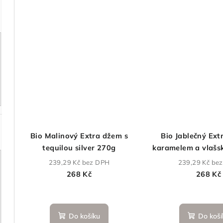
Bio Malinový Extra džem s
Bio Jablečný Ext
tequilou silver 270g
karamelem a vlašs
270 g
239,29 Kč bez DPH
239,29 Kč be
268 Kč
268 Kč
Do košíku
Do koší