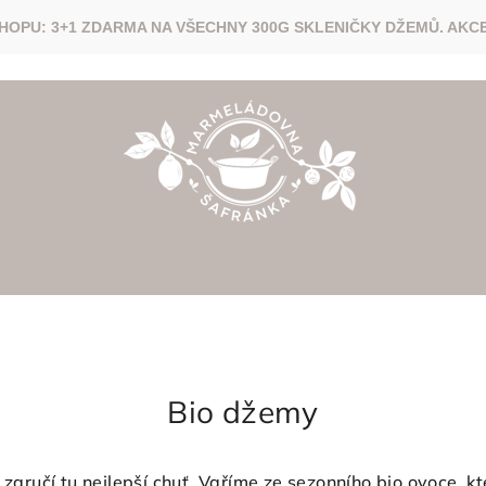
Bio džemy
u zaručí tu nejlepší chuť. Vaříme ze sezonního bio ovoce, 