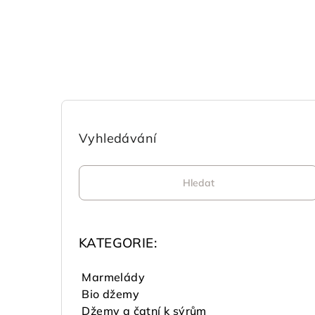
P
o
Vyhledávání
s
Hledat
t
r
a
KATEGORIE:
n
Marmelády
n
Bio džemy
Džemy a čatní k sýrům