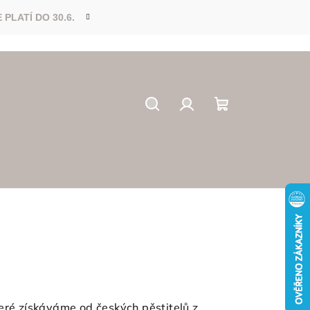
Hledat
Přihlášení
Nákupní
košík
které získáváme od českých pěstitelů z