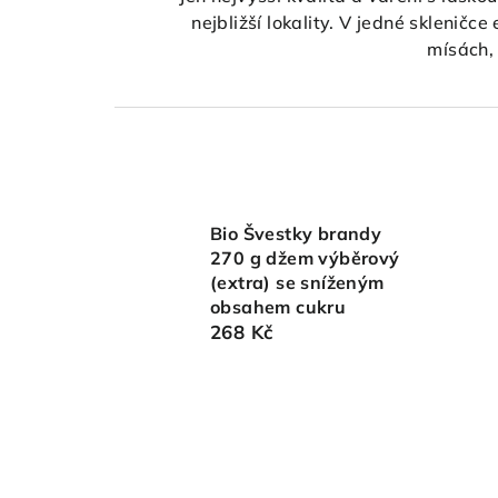
nejbližší lokality. V jedné skleni
mísách, 
Bio Švestky brandy
270 g džem výběrový
(extra) se sníženým
obsahem cukru
268 Kč