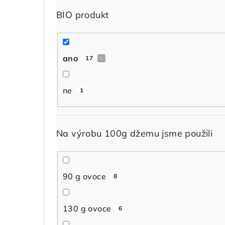
BIO produkt
ano
17
ne
1
Na výrobu 100g džemu jsme použili
90 g ovoce
8
130 g ovoce
6