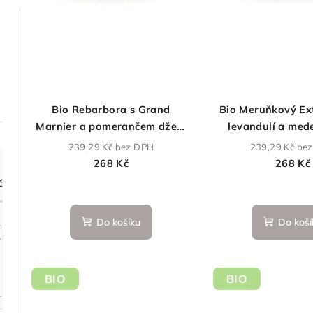
p
o
r
d
o
u
d
k
u
Bio Rebarbora s Grand
Bio Meruňkový Ex
t
Marnier a pomerančem džem
levandulí a med
k
270 g
ů
239,29 Kč bez DPH
239,29 Kč be
t
268 Kč
268 Kč
č
ů
Prů
hod
Do košíku
Do koší
pro
je
5,0
z
BIO
BIO
5
hvě