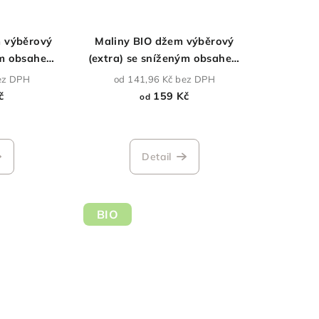
 výběrový
Maliny BIO džem výběrový
ým obsahem
(extra) se sníženým obsahem
cukru
ez DPH
od 141,96 Kč bez DPH
č
159 Kč
od
Průměrné
hodnocení
Detail
produktu
je
5,0
z
BIO
5
hvězdiček.