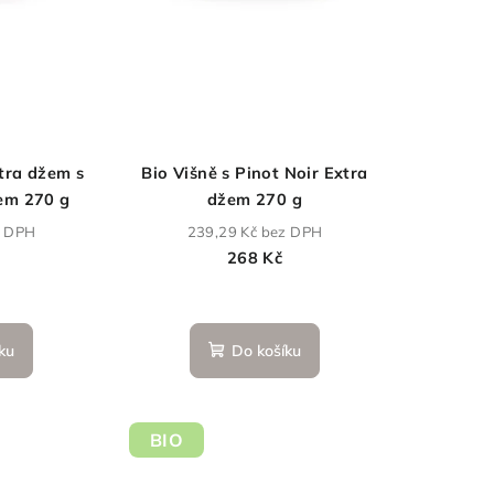
tra džem s
Bio Višně s Pinot Noir Extra
em 270 g
džem 270 g
z DPH
239,29 Kč bez DPH
268 Kč
měrné
nocení
ku
Do košíku
duktu
BIO
zdiček.