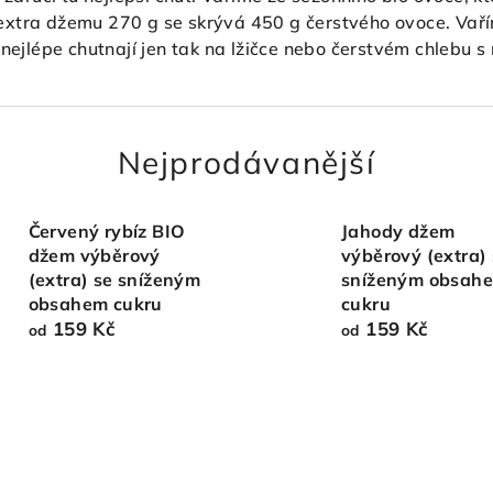
čce extra džemu 270 g se skrývá 450 g čerstvého ovoce. 
nejlépe chutnají jen tak na lžičce nebo čerstvém chlebu 
Nejprodávanější
Červený rybíz BIO
Jahody džem
džem výběrový
výběrový (extra)
(extra) se sníženým
sníženým obsah
obsahem cukru
cukru
159 Kč
159 Kč
od
od