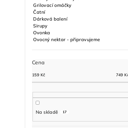
í
Grilovací omáčky
Čatní
p
Dárková balení
a
Sirupy
Ovonka
n
Ovocný nektar - připravujeme
e
l
Cena
159
Kč
749
K
Na skladě
17