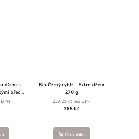
ra džem s
Bio Černý rybíz - Extra džem
kými ořechy
270 g
z DPH
239,29 Kč bez DPH
268 Kč
ku
Do košíku