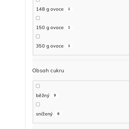
148 g ovoce
1
150 g ovoce
1
350 g ovoce
1
Obsah cukru
běžný
9
snížený
8