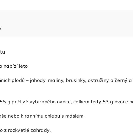
e
tu
o nabízí léto
ch plodů – jahody, maliny, brusinky, ostružiny a černý a
5 g pečlivě vybíraného ovoce, celkem tedy 53 g ovoce 
kaše nebo k rannímu chlebu s máslem.
 z rozkvetlé zahrady.