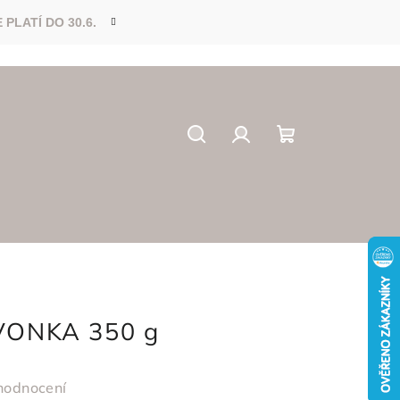
Hledat
Přihlášení
Nákupní
košík
VONKA 350 g
hodnocení