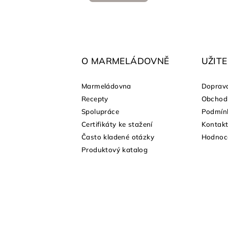
Z
á
p
O MARMELÁDOVNĚ
UŽIT
a
Marmeládovna
Doprava
t
Recepty
Obchod
shopu
Spolupráce
Podmínk
í
Certifikáty ke stažení
Kontak
Často kladené otázky
Hodnoc
Produktový katalog