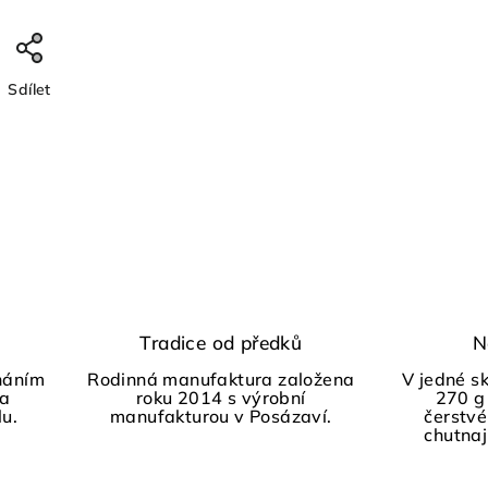
Sdílet
Tradice od předků
N
háním
Rodinná manufaktura založena
V jedné s
 a
roku 2014 s výrobní
270 g
lu.
manufakturou v Posázaví.
čerstvé
chutnají