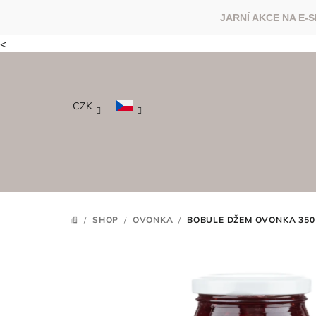
<
Přejít
na
obsah
CZK
/
SHOP
/
OVONKA
/
BOBULE DŽEM OVONKA 350
DOMŮ