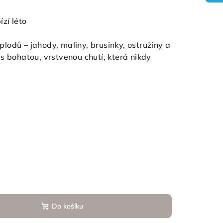
zí léto
odů – jahody, maliny, brusinky, ostružiny a
s bohatou, vrstvenou chutí, která nikdy
Do košíku