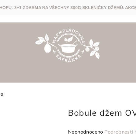
 G
Bobule džem O
Průměrné
Neohodnoceno
Podrobnosti 