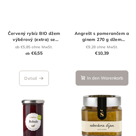
Červený rybíz BIO džem
Angrešt s pomerančem a
výběrový (extra) se
ginem 270 g džem
sníženým obsahem cukru
výběrový (extra) se
ab €5,85 ohne MwSt.
€9,28 ohne MwSt.
sníženým obsahem cukru
€6,55
€10,39
ab
In den Warenkorb
Detail