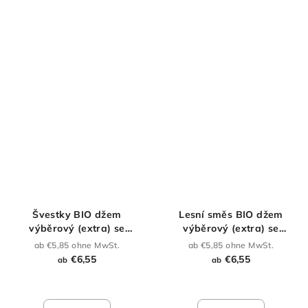
Švestky BIO džem
Lesní směs BIO džem
výběrový (extra) se
výběrový (extra) se
sníženým obsahem cukru
sníženým obsahem cukru
ab €5,85 ohne MwSt.
ab €5,85 ohne MwSt.
€6,55
€6,55
ab
ab
Die
durchschnittliche