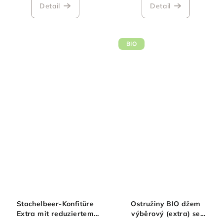
Produktbewertung
Detail
Detail
ist
4,0
von
5
BIO
Sternen.
Stachelbeer-Konfitüre
Ostružiny BIO džem
Extra mit reduziertem
výběrový (extra) se