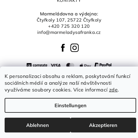
KONTAKTY
Marmeládovna a výdejna:
Čtyřkoly 107, 25722 Čtyřkoly
+420 725 320 120
info@marmeladysafranka.cz
K personalizaci obsahu a reklam, poskytování funkcí
sociálních médií a analýze naší návštěvnosti
Copyright 2026
Šafránka boutique
. Alle Rechte
vorbehalten.
Cookie-Einstellungen ändern
využíváme soubory cookies. Více informací
zde
.
Erstellt von Shoptet
Einstellungen
Ablehnen
Akzeptieren