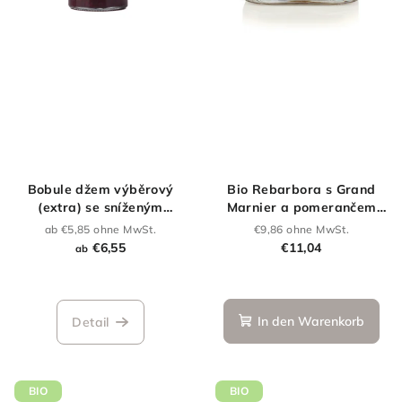
Bobule džem výběrový
Bio Rebarbora s Grand
(extra) se sníženým
Marnier a pomerančem
obsahem cukru
džem 270 g
ab €5,85 ohne MwSt.
€9,86 ohne MwSt.
€6,55
€11,04
ab
In den Warenkorb
Detail
BIO
BIO