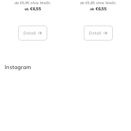
Zuckergehalt
sníženým obsahem cukru
ab €5,85 ohne MwSt.
ab €5,85 ohne MwSt.
€6,55
€6,55
ab
ab
Detail
Detail
F
u
ß
Instagram
z
e
i
l
e