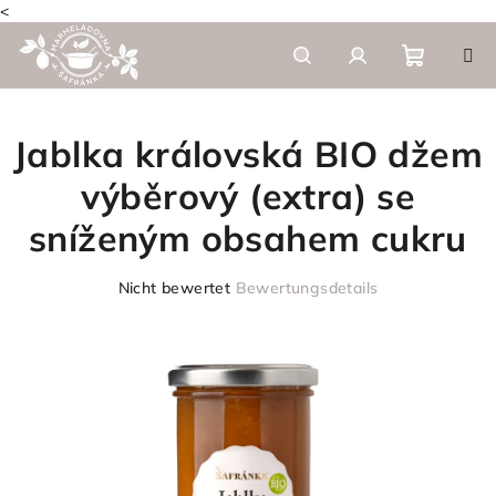
<
Zum
Inhalt
springen
Warenk
Suchen
Login
Jablka královská BIO džem
výběrový (extra) se
sníženým obsahem cukru
Die
Nicht bewertet
Bewertungsdetails
durchschnittliche
Produktbewertung
ist
0,0
von
5
Sternen.