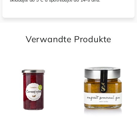
skladujte do 5°C a spotřebujte do 14-ti dnů.
Verwandte Produkte