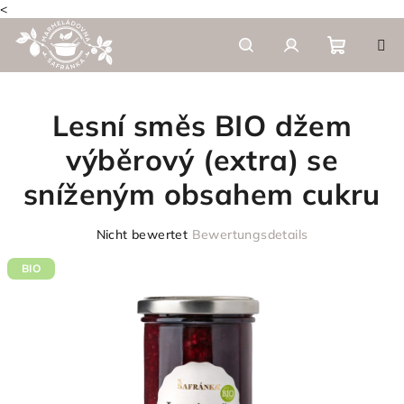
<
Zum
Inhalt
springen
Warenk
Suchen
Login
Lesní směs BIO džem
výběrový (extra) se
sníženým obsahem cukru
Die
Nicht bewertet
Bewertungsdetails
durchschnittliche
Produktbewertung
BIO
ist
0,0
von
5
Sternen.