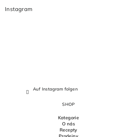
u
Sternen.
ß
Instagram
z
e
i
l
e
Auf Instagram folgen
SHOP
Kategorie
O nás
Recepty
Prodejny