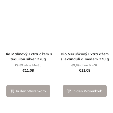
Bio Malinový Extra džem s
Bio Meruňkový Extra džem
tequilou silver 270g
s levandulí a medem 270 g
€9,89 ohne MwSt.
€9,89 ohne MwSt.
€11,08
€11,08
Die
durchschnittlich
Produktbewertu
In den Warenkorb
In den Warenkorb
ist
5,0
F
von
5