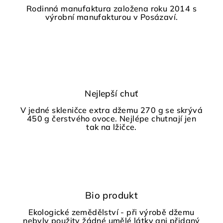
Rodinná manufaktura založena roku 2014 s
výrobní manufakturou v Posázaví.
Nejlepší chuť
V jedné skleničce extra džemu 270 g se skrývá
450 g čerstvého ovoce. Nejlépe chutnají jen
tak na lžičce.
Bio produkt
Ekologické zemědělství - při výrobě džemu
nebyly použity žádné umělé látky ani přidaný