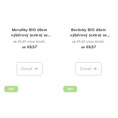
Meruňky BIO džem
Borůvky BIO džem
výběrový (extra) se
výběrový (extra) se
sníženým obsahem cukru
sníženým obsahem cukru
ab €5,87 ohne MwSt.
ab €5,87 ohne MwSt.
€6,57
€6,57
ab
ab
Die
durchschnittlich
Produktbewertu
Detail
Detail
ist
5,0
von
5
BIO
BIO
Sternen.