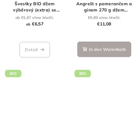
Švestky BIO džem
Angrešt s pomerančem a
výběrový (extra) se
ginem 270 g džem
sníženým obsahem cukru
výběrový (extra) se
ab €5,87 ohne MwSt.
€9,89 ohne MwSt.
sníženým obsahem cukru
€6,57
€11,08
ab
Die
durchschnittliche
Produktbewertung
In den Warenkorb
Detail
ist
4,0
von
5
BIO
BIO
Sternen.