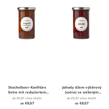
Stachelbeer-Konfitüre
Jahody džem výběrový
Extra mit reduziertem
(extra) se sníženým
Zuckergehalt
obsahem cukru
ab €5,87 ohne MwSt.
ab €5,87 ohne MwSt.
€6,57
€6,57
ab
ab