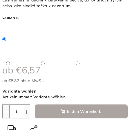
Lesní směs je ideální k čerstvému pečivu, do jogurtu, k sýrům
nebo jako sladká tečka k dezertům.
VARIANTE
ab
€6,57
ab
€5,87
ohne MwSt.
Verkaufspreis:
Variante wählen
Artikelnummer:
Variante wählen
−
+
In den Warenkorb