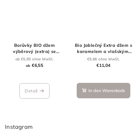
Borůvky BIO džem
Bio Jablečný Extra džem s
výběrový (extra) se
karamelem a vlašskými
sníženým obsahem cukru
ořechy 270 g
ab €5,85 ohne MwSt.
€9,86 ohne MwSt.
€6,55
€11,04
ab
Die
durchschnittliche
Produktbewertung
In den Warenkorb
Detail
ist
5,0
F
von
5
u
Sternen.
ß
Instagram
z