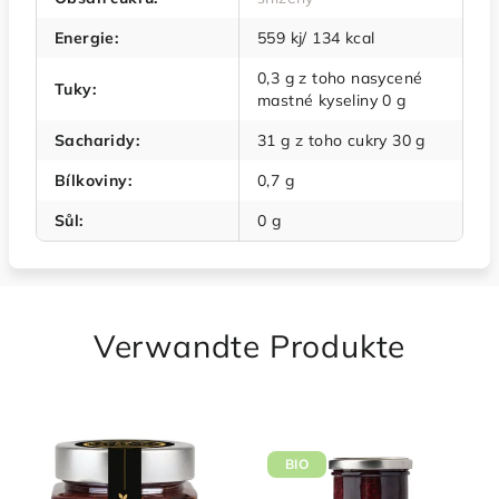
Energie
:
559 kj/ 134 kcal
0,3 g z toho nasycené
Tuky
:
mastné kyseliny 0 g
Sacharidy
:
31 g z toho cukry 30 g
Bílkoviny
:
0,7 g
Sůl
:
0 g
Verwandte Produkte
BIO