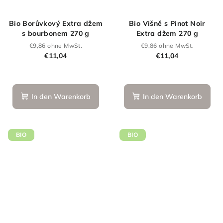
Bio Borůvkový Extra džem
Bio Višně s Pinot Noir
s bourbonem 270 g
Extra džem 270 g
€9,86 ohne MwSt.
€9,86 ohne MwSt.
€11,04
€11,04
Die
durchschnittliche
Produktbewertung
In den Warenkorb
In den Warenkorb
ist
5,0
von
5
BIO
BIO
Sternen.