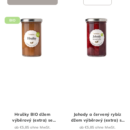
BIO
Hrušky BIO džem
Jahody a červený rybíz
výběrový (extra) se
džem výběrový (extra) se
sníženým obsahem cukru
sníženým obsahem cukru
ab €5,85 ohne MwSt.
ab €5,85 ohne MwSt.