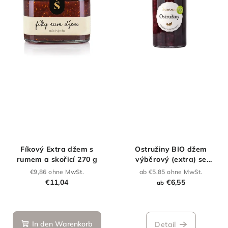
Fíkový Extra džem s
Ostružiny BIO džem
rumem a skořicí 270 g
výběrový (extra) se
sníženým obsahem cukru
€9,86 ohne MwSt.
ab €5,85 ohne MwSt.
€11,04
€6,55
ab
In den Warenkorb
Detail