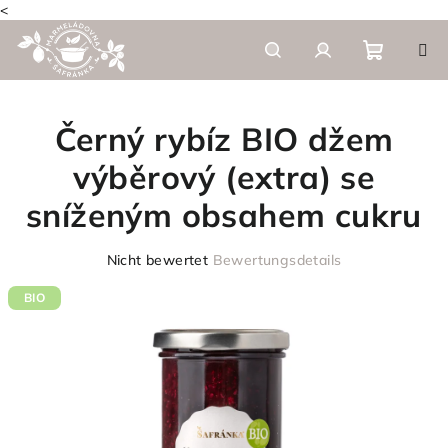
<
Zum
Inhalt
springen
Warenk
Suchen
Login
Černý rybíz BIO džem
výběrový (extra) se
sníženým obsahem cukru
Die
Nicht bewertet
Bewertungsdetails
durchschnittliche
Produktbewertung
BIO
ist
0,0
von
5
Sternen.