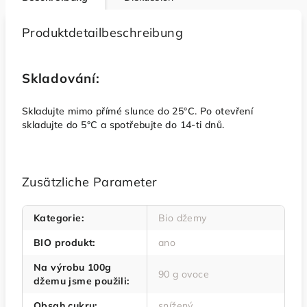
Produktdetailbeschreibung
Skladování:
Skladujte mimo přímé slunce do 25°C. Po otevření
skladujte do 5°C a spotřebujte do 14-ti dnů.
Zusätzliche Parameter
Kategorie
:
Bio džemy
BIO produkt
:
ano
Na výrobu 100g
90 g ovoce
džemu jsme použili
:
Obsah cukru
:
snížený