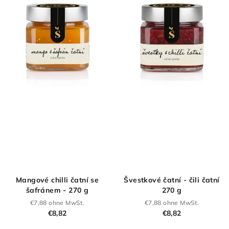
von
5
Sternen.
Mangové chilli čatní se
Švestkové čatní - čili čatní
šafránem - 270 g
270 g
€7,88 ohne MwSt.
€7,88 ohne MwSt.
€8,82
€8,82