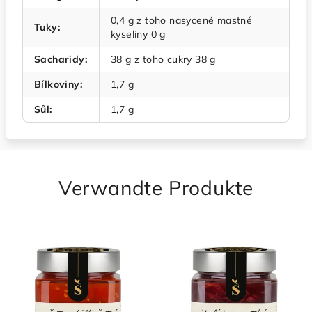
0,4 g z toho nasycené mastné
Tuky
:
kyseliny 0 g
Sacharidy
:
38 g z toho cukry 38 g
Bílkoviny
:
1,7 g
Sůl
:
1,7 g
Verwandte Produkte