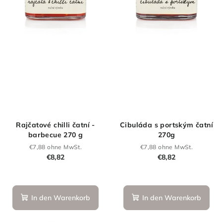
Rajčatové chilli čatní -
Cibuláda s portským čatní
barbecue 270 g
270g
€7,88 ohne MwSt.
€7,88 ohne MwSt.
€8,82
€8,82
Die
durchschnittlich
Produktbewertu
In den Warenkorb
In den Warenkorb
ist
5,0