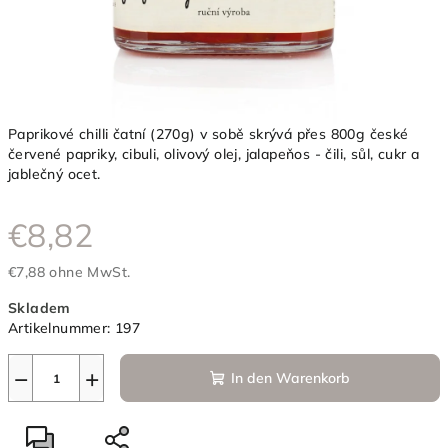
Paprikové chilli čatní (270g) v sobě skrývá přes 800g české
červené papriky, cibuli, olivový olej, jalapeňos - čili, sůl, cukr a
jablečný ocet.
€8,82
€7,88 ohne MwSt.
Verkaufspreis:
Skladem
Artikelnummer:
197
−
+
In den Warenkorb