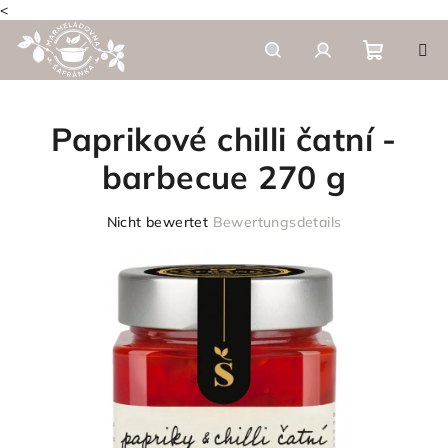
<
Zum
Inhalt
springen
Warenk
Suchen
Login
Paprikové chilli čatní -
barbecue 270 g
Die
Nicht bewertet
Bewertungsdetails
durchschnittliche
Produktbewertung
ist
0,0
von
5
Sternen.