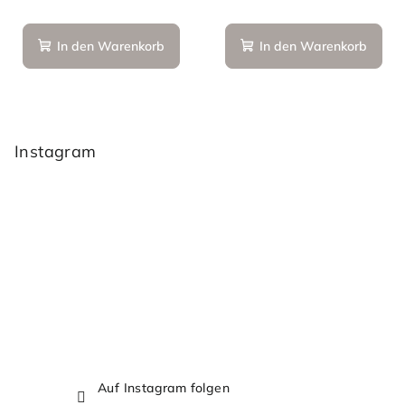
In den Warenkorb
In den Warenkorb
F
u
ß
Instagram
z
e
i
l
e
Auf Instagram folgen