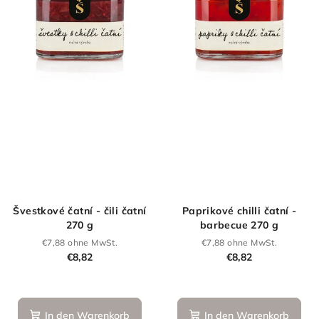
Švestkové čatní - čili čatní
Paprikové chilli čatní -
270 g
barbecue 270 g
€7,88 ohne MwSt.
€7,88 ohne MwSt.
€8,82
€8,82
In den Warenkorb
In den Warenkorb