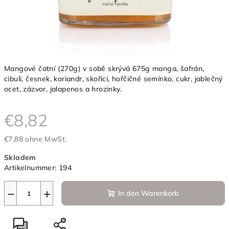
Mangové čatní (270g) v sobě skrývá 675g manga, šafrán,
cibuli, česnek, koriandr, skořici, hořčičné semínko, cukr, jablečný
ocet, zázvor, jalapenos a hrozinky.
€8,82
€7,88 ohne MwSt.
Verkaufspreis:
Skladem
Artikelnummer:
194
−
+
In den Warenkorb