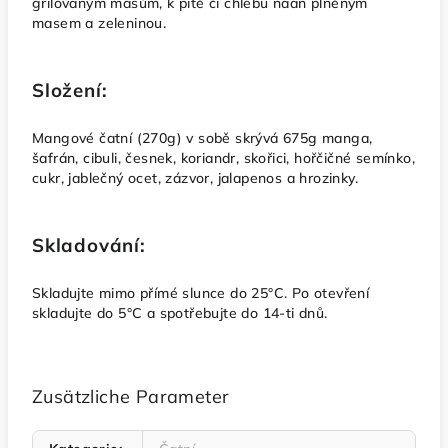
grilovaným masům, k pitě či chlebu naan plněným
masem a zeleninou.
Složení:
Mangové čatní (270g) v sobě skrývá 675g manga,
šafrán, cibuli, česnek, koriandr, skořici, hořčičné semínko,
cukr, jablečný ocet, zázvor, jalapenos a hrozinky.
Skladování:
Skladujte mimo přímé slunce do 25°C. Po otevření
skladujte do 5°C a spotřebujte do 14-ti dnů.
Zusätzliche Parameter