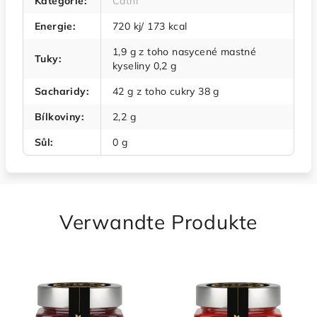
Kategorie
:
Čatní
Energie
:
720 kj/ 173 kcal
1,9 g z toho nasycené mastné
Tuky
:
kyseliny 0,2 g
Sacharidy
:
42 g z toho cukry 38 g
Bílkoviny
:
2,2 g
Sůl
:
0 g
Verwandte Produkte