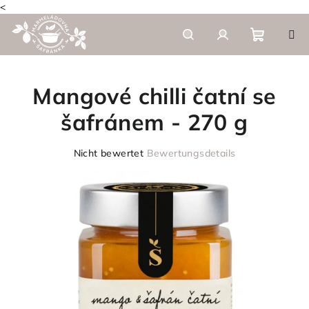
<
Zum
Inhalt
springen
Warenk
Suchen
Login
Mangové chilli čatní se
šafránem - 270 g
Die
Nicht bewertet
Bewertungsdetails
durchschnittliche
Produktbewertung
ist
0,0
von
5
Sternen.