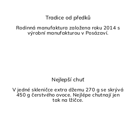
Tradice od předků
Rodinná manufaktura založena roku 2014 s
výrobní manufakturou v Posázaví.
Nejlepší chuť
V jedné skleničce extra džemu 270 g se skrývá
450 g čerstvého ovoce. Nejlépe chutnají jen
tak na lžičce.