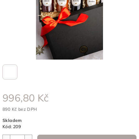
996,80 Kč
890 Kč bez DPH
Měrná
Skladem
cena:
Kód:
209