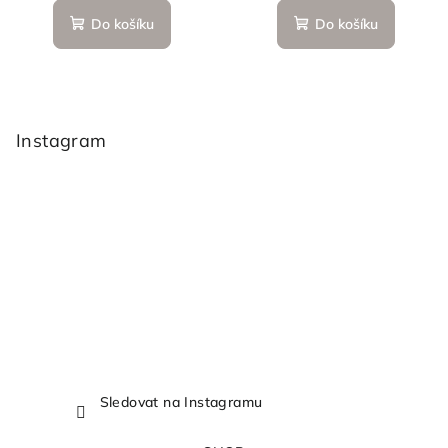
Do košíku
Do košíku
Z
á
p
Instagram
a
t
í
Sledovat na Instagramu