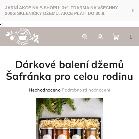
<
Přejít
na
obsah
Nákupn
Hledat
Přihlášení
Dárkové balení džemů
košík
Šafránka pro celou rodinu
Průměrné
Neohodnoceno
Podrobnosti hodnocení
hodnocení
produktu
je
0,0
z
5
hvězdiček.