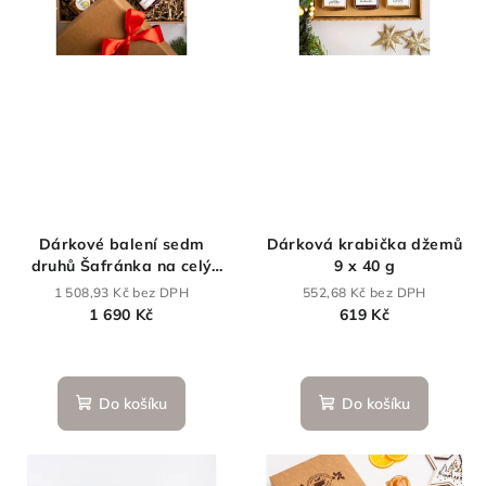
Dárkové balení sedm
Dárková krabička džemů
druhů Šafránka na celý
9 x 40 g
den
1 508,93 Kč bez DPH
552,68 Kč bez DPH
1 690 Kč
619 Kč
Do košíku
Do košíku