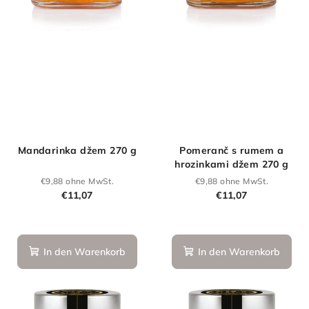
Mandarinka džem 270 g
Pomeranč s rumem a
hrozinkami džem 270 g
€9,88 ohne MwSt.
€9,88 ohne MwSt.
€11,07
€11,07
Die
durchschnittliche
Produktbewertung
In den Warenkorb
In den Warenkorb
ist
4,0
von
5