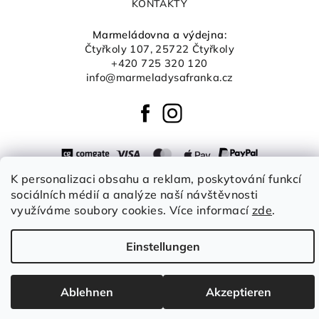
KONTAKTY
Marmeládovna a výdejna:
Čtyřkoly 107, 25722 Čtyřkoly
+420 725 320 120
info@marmeladysafranka.cz
K personalizaci obsahu a reklam, poskytování funkcí
sociálních médií a analýze naší návštěvnosti
Copyright 2026
Šafránka boutique
. Alle Rechte
vorbehalten.
Cookie-Einstellungen ändern
využíváme soubory cookies. Více informací
zde
.
Erstellt von Shoptet
Einstellungen
Ablehnen
Akzeptieren