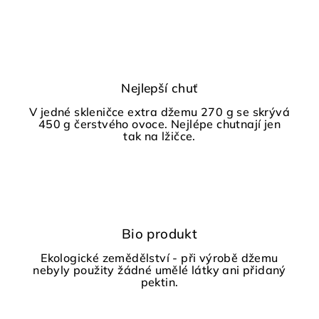
Nejlepší chuť
V jedné skleničce extra džemu 270 g se skrývá
450 g čerstvého ovoce. Nejlépe chutnají jen
tak na lžičce.
Bio produkt
Ekologické zemědělství - při výrobě džemu
nebyly použity žádné umělé látky ani přidaný
pektin.