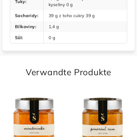
Tuky
:
kyseliny 0 g
Sacharidy
:
39 g z toho cukry 39 g
Bílkoviny
:
1,4 g
Sůl
:
0 g
Verwandte Produkte