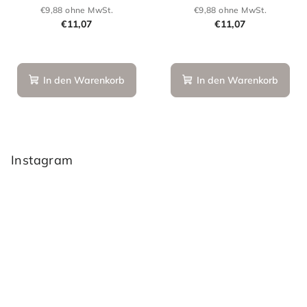
whisky - džem 270 g
€9,88 ohne MwSt.
€9,88 ohne MwSt.
€11,07
€11,07
In den Warenkorb
In den Warenkorb
F
u
ß
Instagram
z
e
i
l
e