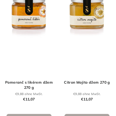
Sternen.
Pomeranč s likérem džem
Citron Mojito džem 270 g
270 g
€9,88 ohne MwSt.
€9,88 ohne MwSt.
€11,07
€11,07
Die
durchschnittlich