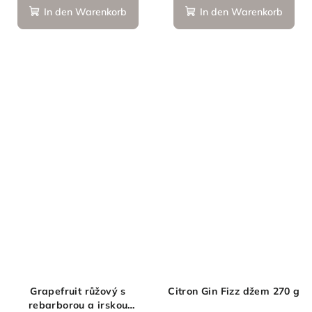
Produktbewertu
In den Warenkorb
In den Warenkorb
ist
5,0
von
5
Sternen.
Grapefruit růžový s
Citron Gin Fizz džem 270 g
rebarborou a irskou