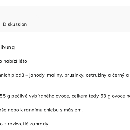
Diskussion
eibung
o nabízí léto
ch plodů – jahody, maliny, brusinky, ostružiny a černý a
5 g pečlivě vybíraného ovoce, celkem tedy 53 g ovoce 
kaše nebo k rannímu chlebu s máslem.
 z rozkvetlé zahrady.