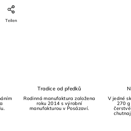
Teilen
Tradice od předků
N
háním
Rodinná manufaktura založena
V jedné s
 a
roku 2014 s výrobní
270 g
lu.
manufakturou v Posázaví.
čerstvé
chutnají