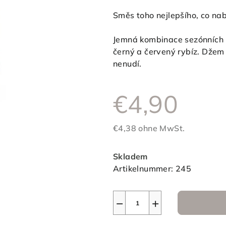
Produktbewertung
Směs toho nejlepšího, co nabí
ist
0,0
Jemná kombinace sezónních pl
von
černý a červený rybíz. Džem 
5
nenudí.
Sternen.
€4,90
€4,38 ohne MwSt.
Verkaufspreis:
Skladem
Artikelnummer:
245
−
+