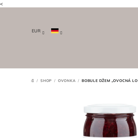
<
Zum
Inhalt
springen
EUR
/
SHOP
/
OVONKA
/
BOBULE DŽEM „OVOCNÁ LO
STARTSEITE