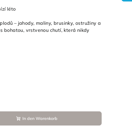
zí léto
odů – jahody, maliny, brusinky, ostružiny a
s bohatou, vrstvenou chutí, která nikdy
In den Warenkorb