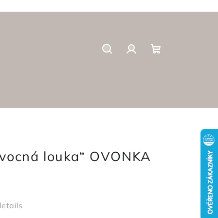
Suchen
Login
Warenkorb
Ovocná louka“ OVONKA
etails