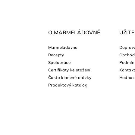
F
u
ß
O MARMELÁDOVNĚ
UŽIT
z
Marmeládovna
Doprava
e
Recepty
Obchod
shopu
Spolupráce
Podmínk
i
Certifikáty ke stažení
Kontak
l
Často kladené otázky
Hodnoc
Produktový katalog
e